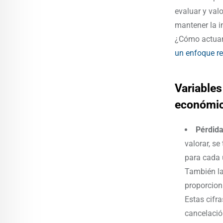
evaluar y val
mantener la i
¿Cómo actuar 
un enfoque re
Variables
económi
Pérdida
valorar, se
para cada 
También las
proporcion
Estas cifr
cancelació