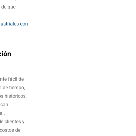
O de que
ustriales con
ción
te fácil de
d de tiempo,
s históricos.
ican
al.
e clientes y
 costos de