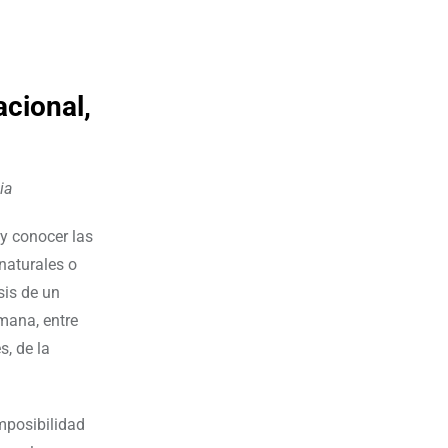
acional,
ia
y conocer las
naturales o
sis de un
umana, entre
, de la
imposibilidad