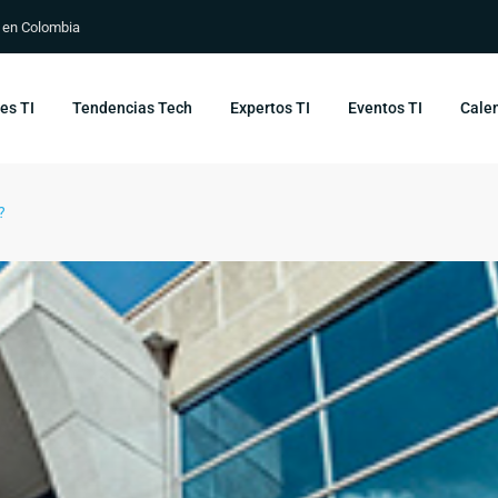
s en Colombia
es TI
Tendencias Tech
Expertos TI
Eventos TI
Calen
?