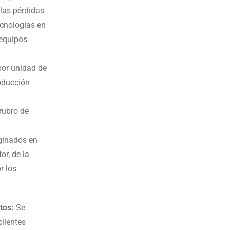
 las pérdidas
ecnologías en
 equipos
por unidad de
roducción
rubro de
ginados en
or, de la
r los
atos:
Se
clientes