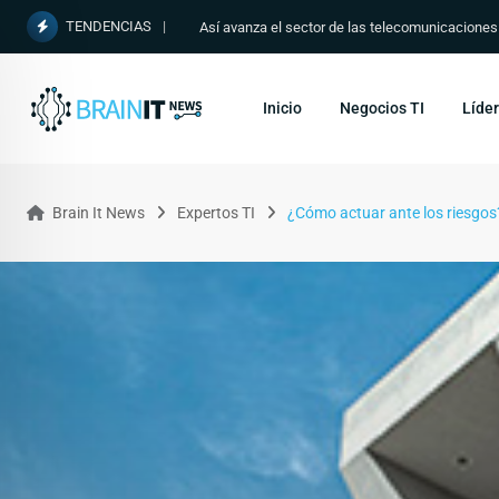
TENDENCIAS
Así avanza el sector de las telecomunicacione
Inicio
Negocios TI
Líder
Brain It News
Expertos TI
¿Cómo actuar ante los riesgos