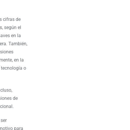
s cifras de
, según el
laves en la
iera. También,
isiones
mente, en la
 tecnología o
cluso,
siones de
cional.
 ser
 motivo para