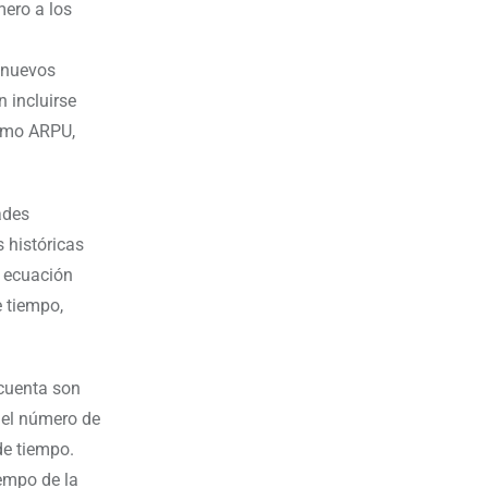
mero a los
e nuevos
n incluirse
como ARPU,
ades
s históricas
a ecuación
e tiempo,
 cuenta son
 el número de
de tiempo.
iempo de la