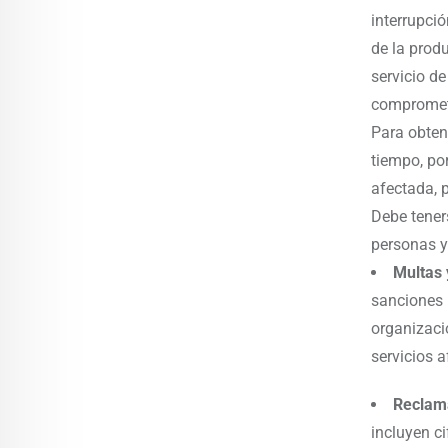
interrupci
de la produ
servicio d
compromet
Para obten
tiempo, po
afectada, p
Debe tener
personas y
Multas 
sanciones 
organizació
servicios 
Reclama
incluyen c