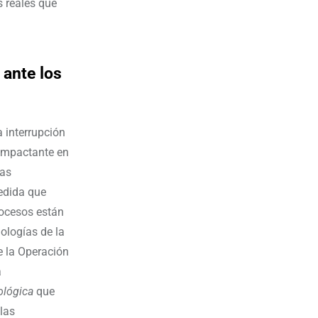
s reales que
ante los
a interrupción
 impactante en
las
edida que
ocesos están
ologías de la
e la Operación
a
ológica
que
las