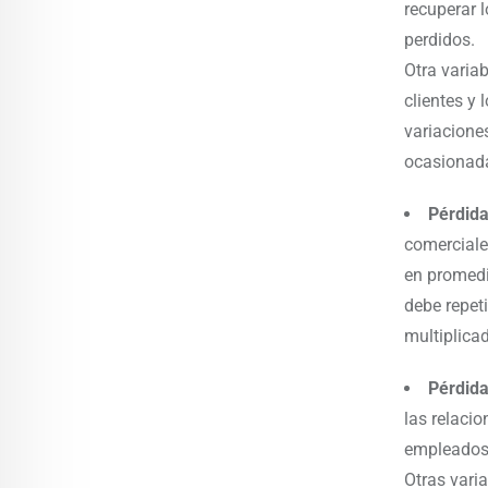
recuperar 
perdidos.
Otra varia
clientes y 
variacione
ocasionada
Pérdida
comerciales
en promedi
debe repet
multiplicad
Pérdida
las relaci
empleados 
Otras varia