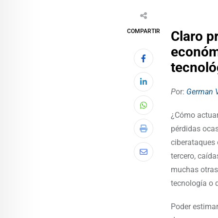
COMPARTIR
Claro p
económi
tecnoló
P
or:
German V
¿Cómo actuar 
pérdidas ocas
ciberataques
tercero, caída
muchas otras.
tecnología o 
Poder estimar