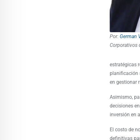
P
or:
German V
Corporativos 
estratégicas 
planificación
en gestionar 
Asimismo, par
decisiones en 
inversión en a
El costo de n
definitivas p