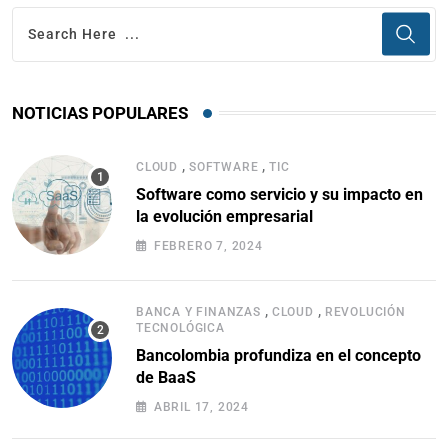
NOTICIAS POPULARES
,
,
CLOUD
SOFTWARE
TIC
Software como servicio y su impacto en
la evolución empresarial
FEBRERO 7, 2024
,
,
BANCA Y FINANZAS
CLOUD
REVOLUCIÓN
TECNOLÓGICA
Bancolombia profundiza en el concepto
de BaaS
ABRIL 17, 2024