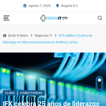
agosto 7, 2026
Bogotá D.C
Brain It News
Negocios TI
IFX celebra 25 años de
liderazgo en telecomunicaciones en América Latina
CLOUD
CONECTIVIDAD
IFX celebra 25 años de liderazgo