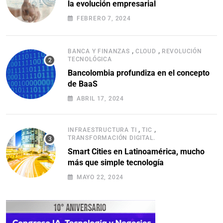
la evolución empresarial
FEBRERO 7, 2024
,
,
BANCA Y FINANZAS
CLOUD
REVOLUCIÓN
TECNOLÓGICA
Bancolombia profundiza en el concepto
de BaaS
ABRIL 17, 2024
,
,
INFRAESTRUCTURA TI
TIC
TRANSFORMACIÓN DIGITAL.
Smart Cities en Latinoamérica, mucho
más que simple tecnología
MAYO 22, 2024