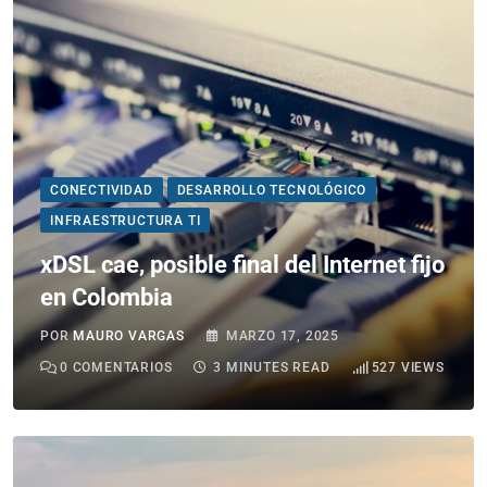
CONECTIVIDAD
DESARROLLO TECNOLÓGICO
INFRAESTRUCTURA TI
xDSL cae, posible final del Internet fijo
en Colombia
POR
MAURO VARGAS
MARZO 17, 2025
0
COMENTARIOS
3 MINUTES READ
527
VIEWS