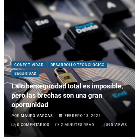
CONECTIVIDAD
DESARROLLO TECNOLÓGICO
SEGURIDAD
La ciberseguridad total es imposible,
pero las brechas son una gran
oportunidad
POR
MAURO VARGAS
FEBRERO 13, 2025
0
COMENTARIOS
2 MINUTES READ
595
VIEWS