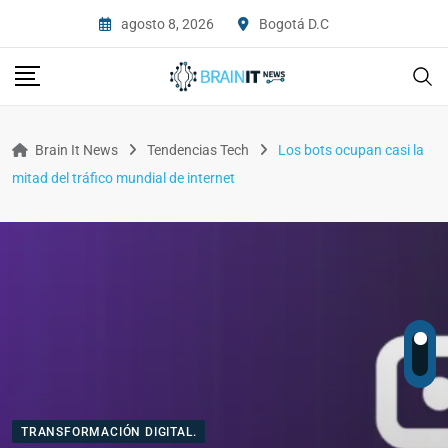
agosto 8, 2026
Bogotá D.C
Brain It News
Tendencias Tech
Los bots ocupan casi la
mitad del tráfico mundial de internet
TRANSFORMACIÓN DIGITAL.