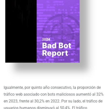
Igualmente, por quinto año consecutivo, la proporción de
tráfico web asociado con bots maliciosos aumentó al 32%
en 2023, frente al 30,2% en 2022. Por su lado, el tráfico de
usuarios humanos disminuyó al 50,4%. El tráfico