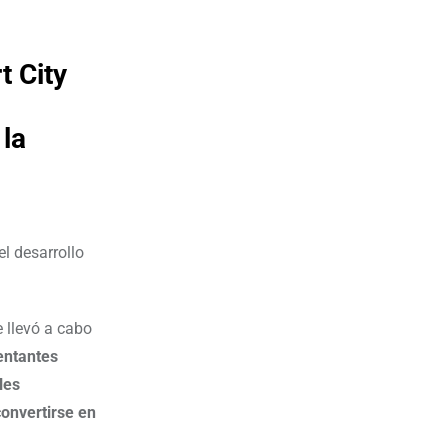
t City
 la
l desarrollo
e llevó a cabo
entantes
les
convertirse en