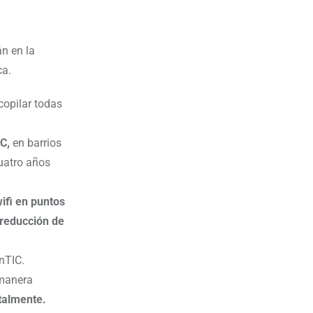
án en la
ca.
copilar todas
C,
en barrios
uatro años
ifi en puntos
 reducción de
nTIC.
 manera
italmente.