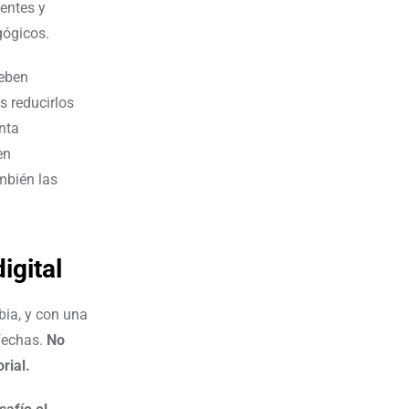
entes y
gógicos.
deben
s reducirlos
nta
en
mbién las
igital
bia, y con una
sfechas.
No
orial.