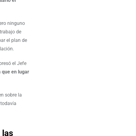
safío el
pero ninguno
 trabajo de
ar el plan de
lación.
presó el Jefe
n que en lugar
en sobre la
 todavía
 las