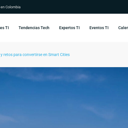
s en Colombia
es TI
Tendencias Tech
Expertos TI
Eventos TI
Calen
 y retos para convertirse en Smart Cities