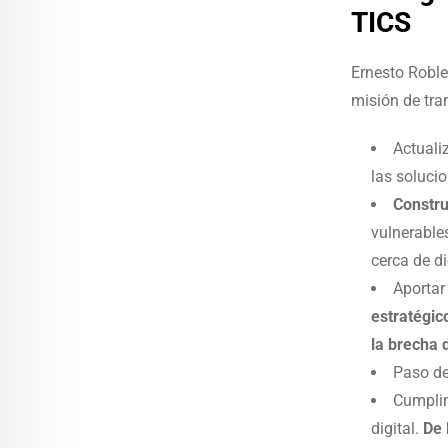
TICS
Ernesto Roble
misión de tra
Actuali
las soluci
Constru
vulnerable
cerca de d
Aportar
estratégic
la brecha d
Paso de
Cumplim
digital.
De 