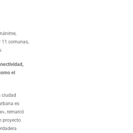
unánime,
 y 11 comunas,
s.
onectividad,
 como el
.
a ciudad
 urbana es
de», remarcó
n proyecto
erdadera