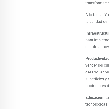
transformació
A la fecha, Y
la calidad de
Infraestructu
para implemen
cuanto a movi
Productivida
vender los cu
desarrollar p
superficies y
productores d
Educación:
Es
tecnológicas 