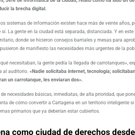
s, Jefe de Informática de la ciudad, relató cómo ha sido un de
ucir la brecha digital.
 los sistemas de información existen hace más de veinte años, 
 sí. La gente en la ciudad está separada, distanciada. Y en este
tario, donde se hicieron consejos barriales y mesas para aprob
e pusieron de manifiesto las necesidades más urgentes de la pob
 qué necesitaban, la gente pedía la llegada de carrotanques», ex
a al auditorio.
«Nadie solicitaba internet, tecnología; solicitaba
ran un carrotanque, les enviaran dos».
 de necesidades básicas, inmediatas, de alta prioridad, que pon
nta de cómo convertir a Cartagena en un territorio inteligente si
mas primarios que ya deberían estar cubiertos.
na como ciudad de derechos desde