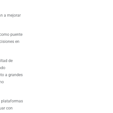
an a mejorar
 como puente
cisiones en
ltad de
ndo
cto a grandes
omo
e plataformas
uar con