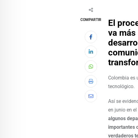
COMPARTIR
El proc
va más 
desarro
comunid
transfo
Colombia es u
tecnológico.
Así se eviden
en junio en e
algunos depa
importantes c
verdaderos te