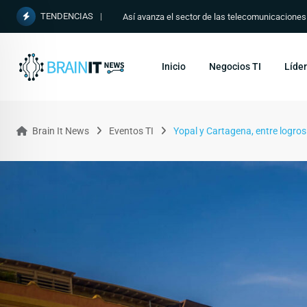
TENDENCIAS
Así avanza el sector de las telecomunicacione
Inicio
Negocios TI
Líder
Brain It News
Eventos TI
Yopal y Cartagena, entre logros