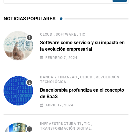
NOTICIAS POPULARES
,
,
CLOUD
SOFTWARE
TIC
Software como servicio y su impacto en
la evolución empresarial
FEBRERO 7, 2024
,
,
BANCA Y FINANZAS
CLOUD
REVOLUCIÓN
TECNOLÓGICA
Bancolombia profundiza en el concepto
de BaaS
ABRIL 17, 2024
,
,
INFRAESTRUCTURA TI
TIC
TRANSFORMACIÓN DIGITAL.