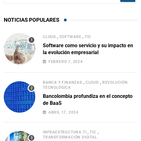
NOTICIAS POPULARES
,
,
CLOUD
SOFTWARE
TIC
Software como servicio y su impacto en
la evolución empresarial
FEBRERO 7, 2024
,
,
BANCA Y FINANZAS
CLOUD
REVOLUCIÓN
TECNOLÓGICA
Bancolombia profundiza en el concepto
de BaaS
ABRIL 17, 2024
,
,
INFRAESTRUCTURA TI
TIC
TRANSFORMACIÓN DIGITAL.