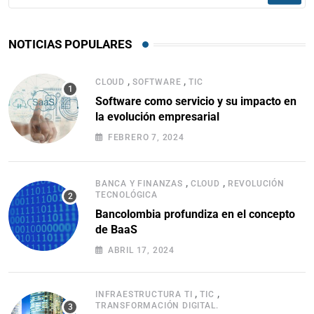
NOTICIAS POPULARES
,
,
CLOUD
SOFTWARE
TIC
Software como servicio y su impacto en
la evolución empresarial
FEBRERO 7, 2024
,
,
BANCA Y FINANZAS
CLOUD
REVOLUCIÓN
TECNOLÓGICA
Bancolombia profundiza en el concepto
de BaaS
ABRIL 17, 2024
,
,
INFRAESTRUCTURA TI
TIC
TRANSFORMACIÓN DIGITAL.