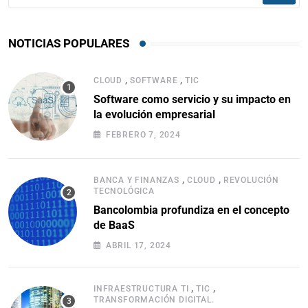
NOTICIAS POPULARES
,
,
CLOUD
SOFTWARE
TIC
Software como servicio y su impacto en
la evolución empresarial
FEBRERO 7, 2024
,
,
BANCA Y FINANZAS
CLOUD
REVOLUCIÓN
TECNOLÓGICA
Bancolombia profundiza en el concepto
de BaaS
ABRIL 17, 2024
,
,
INFRAESTRUCTURA TI
TIC
TRANSFORMACIÓN DIGITAL.