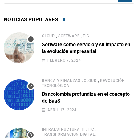
NOTICIAS POPULARES
,
,
CLOUD
SOFTWARE
TIC
Software como servicio y su impacto en
la evolución empresarial
FEBRERO 7, 2024
,
,
BANCA Y FINANZAS
CLOUD
REVOLUCIÓN
TECNOLÓGICA
Bancolombia profundiza en el concepto
de BaaS
ABRIL 17, 2024
,
,
INFRAESTRUCTURA TI
TIC
TRANSFORMACIÓN DIGITAL.