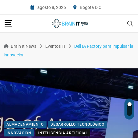
agosto 8, 2026
Bogotá D.C
Brain It News
Eventos TI
Dell IA Factory para impulsar la
innovación
ALMACENAMIENTO
DESARROLLO TECNOLÓGICO
INNOVACIÓN
INTELIGENCIA ARTIFICIAL