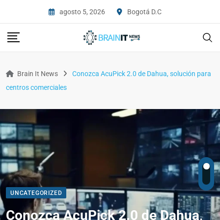
agosto 5, 2026
Bogotá D.C
Brain It News
Conozca AcuPick 2.0 de Dahua, solución para
centros comerciales
UNCATEGORIZED
Conozca AcuPick 2.0 de Dahua,