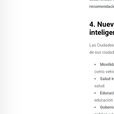
recomendacio
4. Nuev
intelig
Las Ciudades 
de sus ciuda
Movilid
como vehíc
Salud i
salud.
Educaci
educación 
Goberna