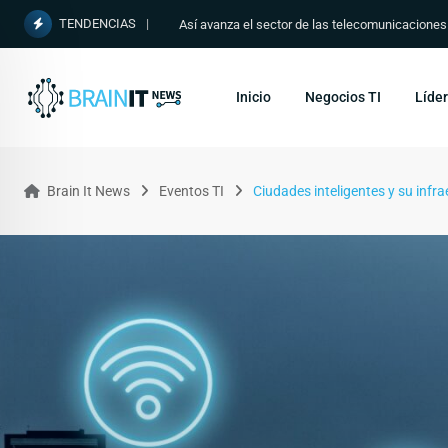
TENDENCIAS
Colombia moderniza el pago de giros y servicio
Inicio
Negocios TI
Líder
Brain It News
Eventos TI
Ciudades inteligentes y su infra