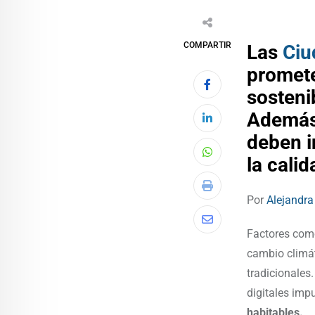
COMPARTIR
Las
Ciu
promete
sostenib
Además 
deben i
la cali
Por
Alejandr
Factores como
cambio climá
tradicionales
digitales imp
habitables.