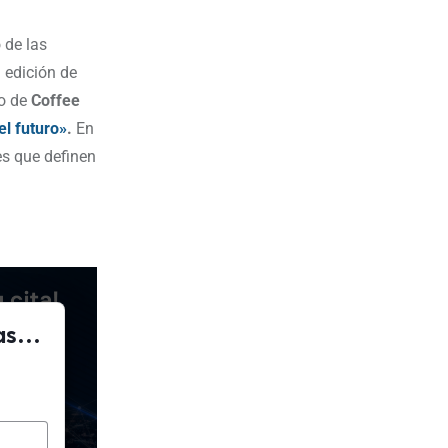
 de las
 edición de
io de
Coffee
el futuro»
.
En
es que definen