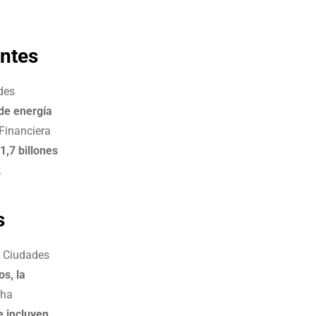
entes
des
 de energía
 Financiera
1,7 billones
.
s
s Ciudades
s, la
 ha
e incluyen