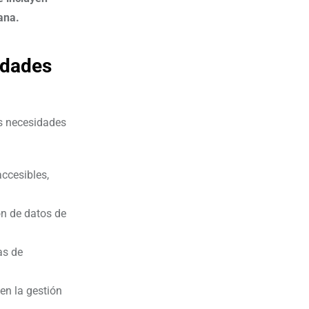
ana.
udades
as necesidades
accesibles,
ón de datos de
as de
 en la gestión