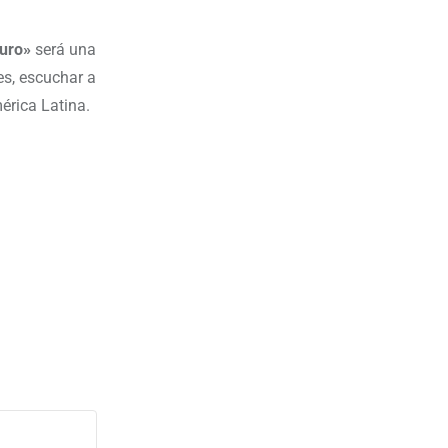
turo»
será una
es, escuchar a
mérica Latina.