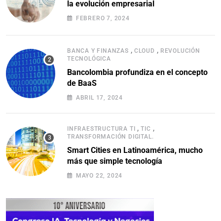
la evolución empresarial
FEBRERO 7, 2024
,
,
BANCA Y FINANZAS
CLOUD
REVOLUCIÓN
TECNOLÓGICA
Bancolombia profundiza en el concepto
de BaaS
ABRIL 17, 2024
,
,
INFRAESTRUCTURA TI
TIC
TRANSFORMACIÓN DIGITAL.
Smart Cities en Latinoamérica, mucho
más que simple tecnología
MAYO 22, 2024