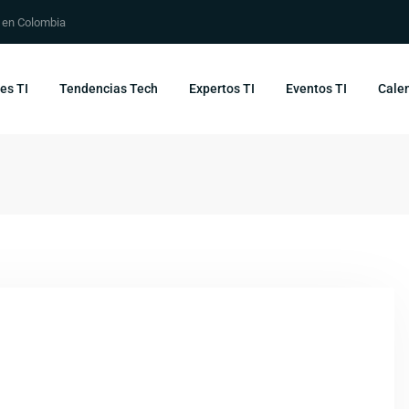
s en Colombia
es TI
Tendencias Tech
Expertos TI
Eventos TI
Calen