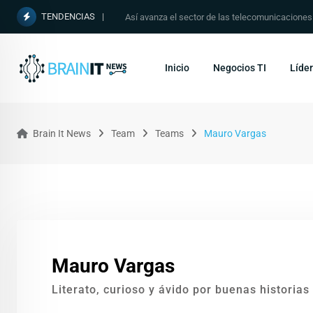
TENDENCIAS
Así avanza el sector de las telecomunicacione
Inicio
Negocios TI
Líder
Brain It News
Team
Teams
Mauro Vargas
Mauro Vargas
Literato, curioso y ávido por buenas historias