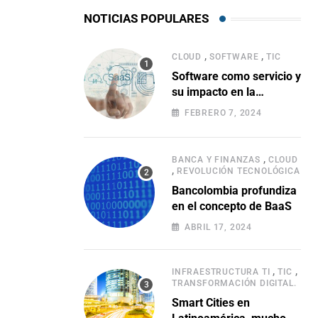
NOTICIAS POPULARES
,
,
CLOUD
SOFTWARE
TIC
Software como servicio y
su impacto en la
evolución empresarial
FEBRERO 7, 2024
,
BANCA Y FINANZAS
CLOUD
,
REVOLUCIÓN TECNOLÓGICA
Bancolombia profundiza
en el concepto de BaaS
ABRIL 17, 2024
,
,
INFRAESTRUCTURA TI
TIC
TRANSFORMACIÓN DIGITAL.
Smart Cities en