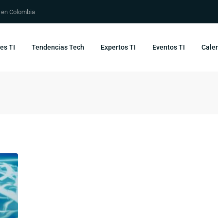
s en Colombia
es TI
Tendencias Tech
Expertos TI
Eventos TI
Calen