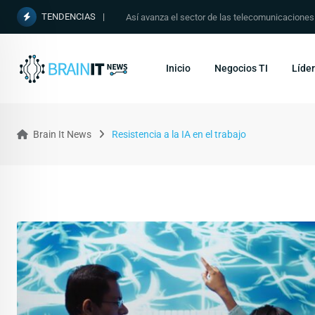
TENDENCIAS
Así avanza el sector de las telecomunicacione
Inicio
Negocios TI
Líder
Brain It News
Resistencia a la IA en el trabajo