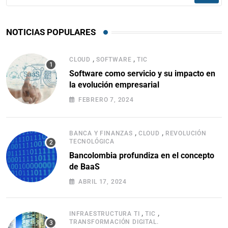
NOTICIAS POPULARES
,
,
CLOUD
SOFTWARE
TIC
Software como servicio y su impacto en
la evolución empresarial
FEBRERO 7, 2024
,
,
BANCA Y FINANZAS
CLOUD
REVOLUCIÓN
TECNOLÓGICA
Bancolombia profundiza en el concepto
de BaaS
ABRIL 17, 2024
,
,
INFRAESTRUCTURA TI
TIC
TRANSFORMACIÓN DIGITAL.