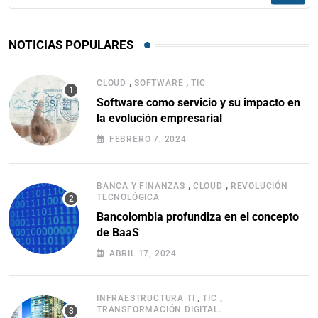
NOTICIAS POPULARES
,
,
CLOUD
SOFTWARE
TIC
Software como servicio y su impacto en
la evolución empresarial
FEBRERO 7, 2024
,
,
BANCA Y FINANZAS
CLOUD
REVOLUCIÓN
TECNOLÓGICA
Bancolombia profundiza en el concepto
de BaaS
ABRIL 17, 2024
,
,
INFRAESTRUCTURA TI
TIC
TRANSFORMACIÓN DIGITAL.