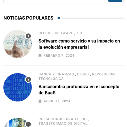
NOTICIAS POPULARES
,
,
CLOUD
SOFTWARE
TIC
Software como servicio y su impacto en
la evolución empresarial
FEBRERO 7, 2024
,
,
BANCA Y FINANZAS
CLOUD
REVOLUCIÓN
TECNOLÓGICA
Bancolombia profundiza en el concepto
de BaaS
ABRIL 17, 2024
,
,
INFRAESTRUCTURA TI
TIC
TRANSFORMACIÓN DIGITAL.