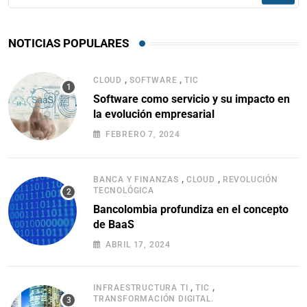
NOTICIAS POPULARES
,
,
CLOUD
SOFTWARE
TIC
Software como servicio y su impacto en
la evolución empresarial
FEBRERO 7, 2024
,
,
BANCA Y FINANZAS
CLOUD
REVOLUCIÓN
TECNOLÓGICA
Bancolombia profundiza en el concepto
de BaaS
ABRIL 17, 2024
,
,
INFRAESTRUCTURA TI
TIC
TRANSFORMACIÓN DIGITAL.