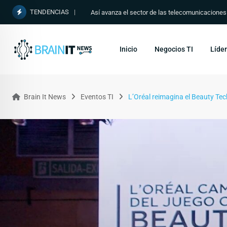
TENDENCIAS
Así avanza el sector de las telecomunicacione
Inicio
Negocios TI
Líder
Brain It News
Eventos TI
L’Oréal reimagina el Beauty Tec