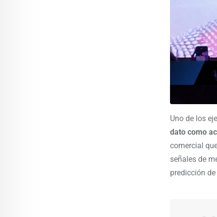
Uno de los ej
dato como act
comercial que
señales de me
predicción de