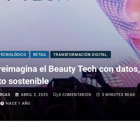
TECNOLÓGICO
RETAIL
TRANSFORMACIÓN DIGITAL.
 reimagina el Beauty Tech con datos,
to sostenible
RGAS
ABRIL 2, 2025
0
COMENTARIOS
3 MINUTES READ
HACE 1 AÑO