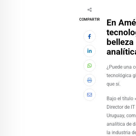
COMPARTIR
En Amér
tecnolo
belleza
analíti
¿Puede una co
tecnológica g
que sí.
Bajo el títul
Director de I
Uruguay, compa
analítica de 
la industria d