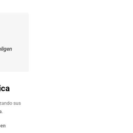
eligen
ica
izando sus
a
.
 en