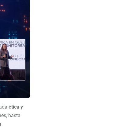
rada
ética y
nes, hasta
a