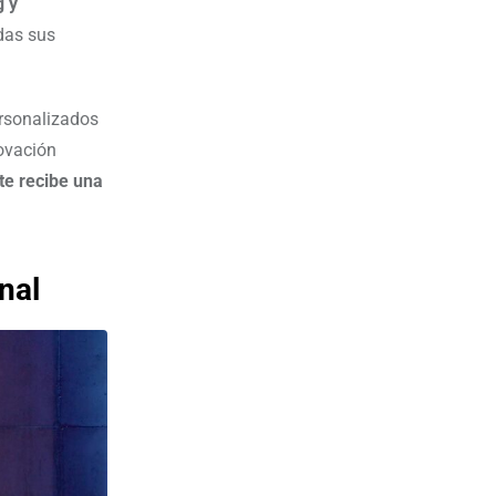
g y
das sus
ersonalizados
ovación
te recibe una
nal