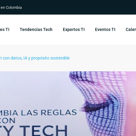
s en Colombia
es TI
Tendencias Tech
Expertos TI
Eventos TI
Calen
h con datos, IA y propósito sostenible