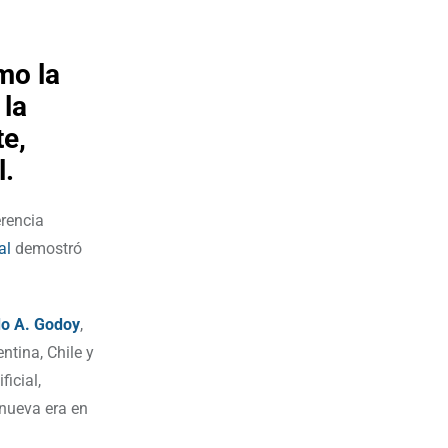
mo la
 la
te,
l.
erencia
al
demostró
o A. Godoy
,
ntina, Chile y
ficial,
 nueva era en