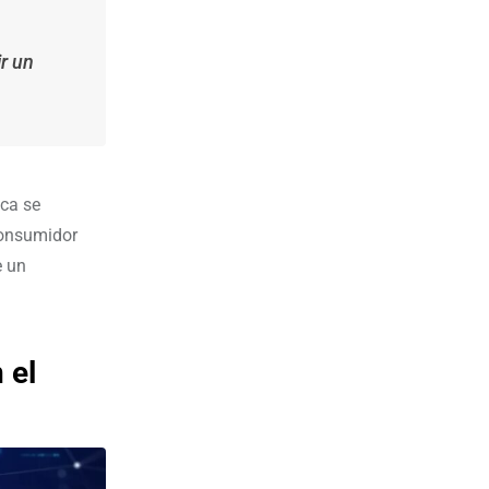
ir un
ica se
consumidor
e un
 el