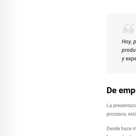
Hoy, p
produc
y expe
De empr
La presentaci
procesos, es
Desde hace m