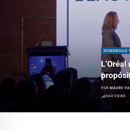
DESARROLLO 
L’Oréal
propósi
POR
MAURO VA
664
VIEWS