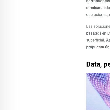
herramientas 
omnicanalida
operaciones, 
Las solucione
basados en IA
superficial.
Ap
propuesta úni
Data, p