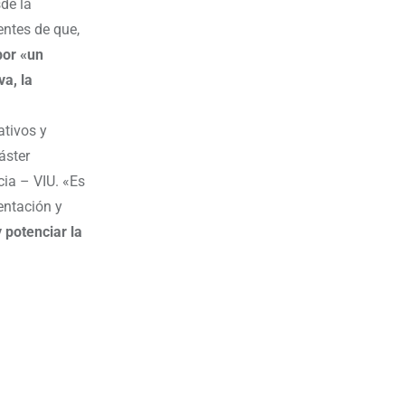
de la
entes de que,
por «un
a, la
ativos y
áster
cia – VIU. «Es
entación y
 potenciar la