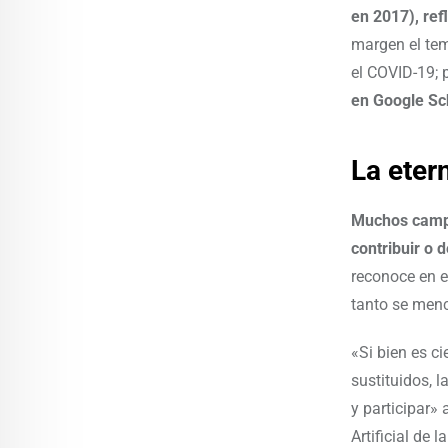
en 2017), ref
margen el tem
el COVID-19; 
en Google Sch
La eter
Muchos campos
contribuir o 
reconoce en e
tanto se men
«Si bien es c
sustituidos, 
y participar» 
Artificial de 