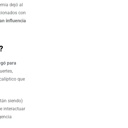
mia dejó al
acionados con
an influencia
?
egó para
uertes,
alíptico que
stán siendo)
e interactuar
igencia