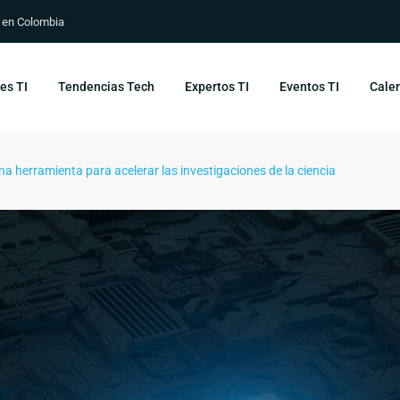
s en Colombia
es TI
Tendencias Tech
Expertos TI
Eventos TI
Calen
, una herramienta para acelerar las investigaciones de la ciencia