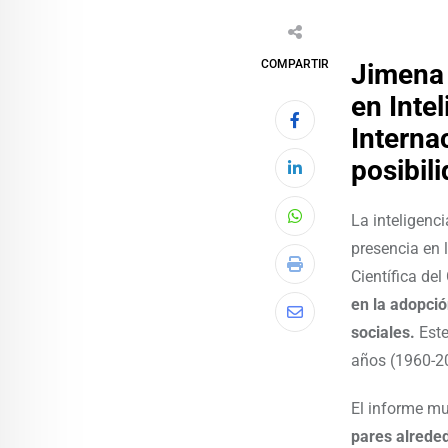
COMPARTIR
Jimena 
en Intel
Interna
posibili
La inteligenc
presencia en 
Científica d
en la adopció
sociales.
Este
años (1960-2
El informe mu
pares alreded