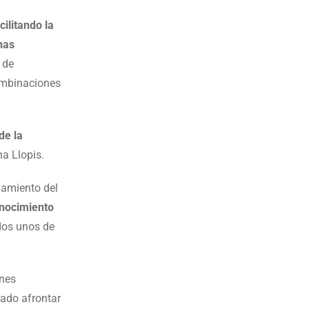
ilitando la
nas
 de
ombinaciones
de la
na Llopis.
iamiento del
onocimiento
dos unos de
ones
ado afrontar