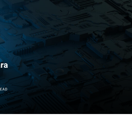
ara
READ