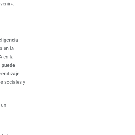
venir».
eligencia
a en la
A en la
s puede
prendizaje
s sociales y
 un