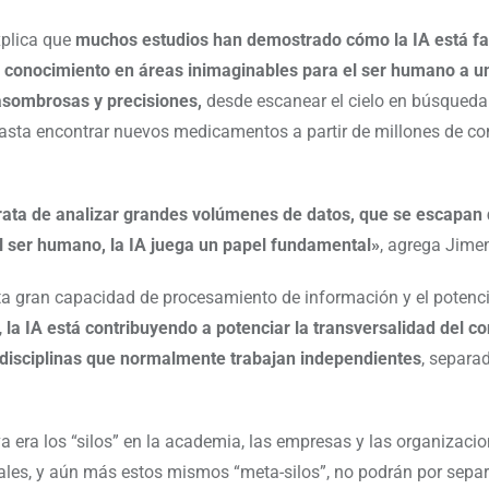
plica que
muchos estudios han demostrado cómo la IA está fac
 conocimiento en áreas inimaginables para el ser humano a u
asombrosas y precisiones,
desde escanear el cielo en búsqueda
asta encontrar nuevos medicamentos a partir de millones de c
rata de analizar grandes volúmenes de datos, que se escapan 
l ser humano, la IA juega un papel fundamental»
, agrega Jime
a gran capacidad de procesamiento de información y el potenc
,
la IA está contribuyendo a potenciar la transversalidad del c
disciplinas que normalmente trabajan independientes
, separa
a era los “silos” en la academia, las empresas y las organizaci
es, y aún más estos mismos “meta-silos”, no podrán por separ