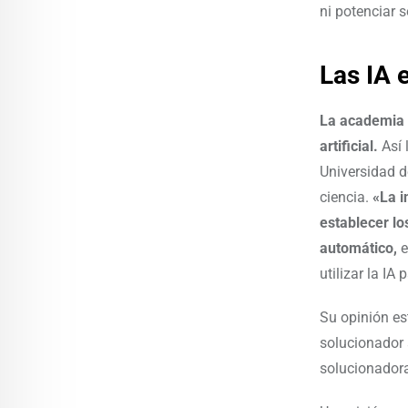
ni potenciar 
Las IA 
La academia t
artificial.
Así 
Universidad d
ciencia.
«La i
establecer lo
automático,
e
utilizar la IA
Su opinión es
solucionador 
solucionador