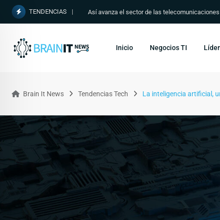
TENDENCIAS
Así avanza el sector de las telecomunicacione
Inicio
Negocios TI
Líder
Brain It News
Tendencias Tech
La inteligencia artificial