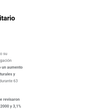
itario
do su
igación
do un aumento
turales y
 durante 63
ue revisaron
o 2000 y 3,1%