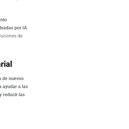
ento
lsadas por IA
luciones de
rial
da de nuevos
 ayudar a las
 reducir las