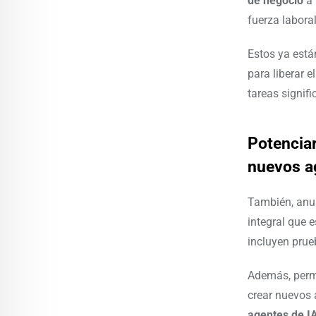
de negocio
a 
fuerza labora
Estos ya está
para liberar 
tareas signifi
Potenciar
nuevos a
También, anu
integral que e
incluyen prue
Además, permi
crear nuevos 
agentes de I