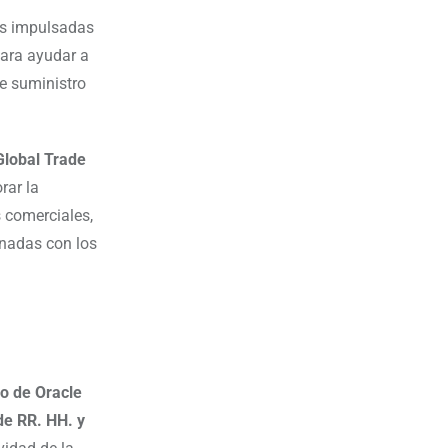
os impulsadas
ara ayudar a
de suministro
Global Trade
rar la
s comerciales,
onadas con los
o de Oracle
de RR. HH. y