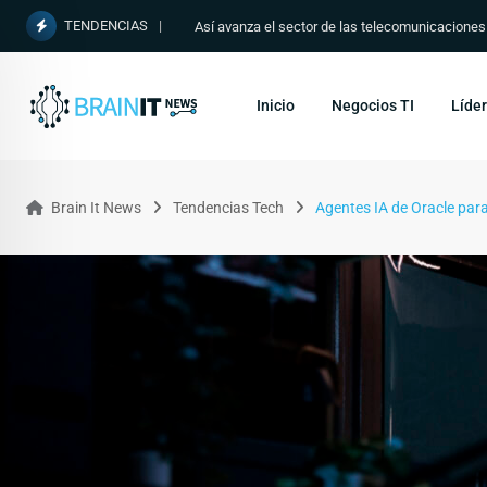
TENDENCIAS
Así avanza el sector de las telecomunicacione
Inicio
Negocios TI
Líder
Brain It News
Tendencias Tech
Agentes IA de Oracle para