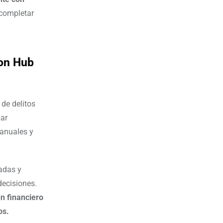
 completar
ion Hub
 de delitos
zar
manuales y
adas y
ecisiones.
n financiero
os.