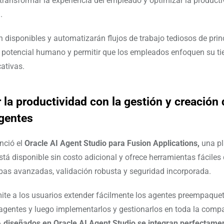
transformar la experiencia del empleado y optimizar la producti
l.
n disponibles y automatizarán flujos de trabajo tediosos de princ
el potencial humano y permitir que los empleados enfoquen su t
cativas.
 la productividad con la gestión y creación 
gentes
nció el
Oracle AI Agent Studio para Fusion Applications,
una pl
stá disponible sin costo adicional y ofrece herramientas fáciles 
bas avanzadas, validación robusta y seguridad incorporada.
te a los usuarios extender fácilmente los agentes preempaque
agentes y luego implementarlos y gestionarlos en toda la comp
A diseñados en Oracle AI Agent Studio se integran perfectame