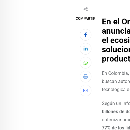
COMPARTIR
En el O
anuncia
el ecosi
solucio
product
En Colombia, 
buscan automa
tecnológica d
Según un inf
billones de d
optimizar pro
77% de los l