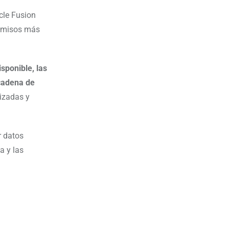
cle Fusion
romisos más
sponible, las
cadena de
lizadas y
r datos
a y las