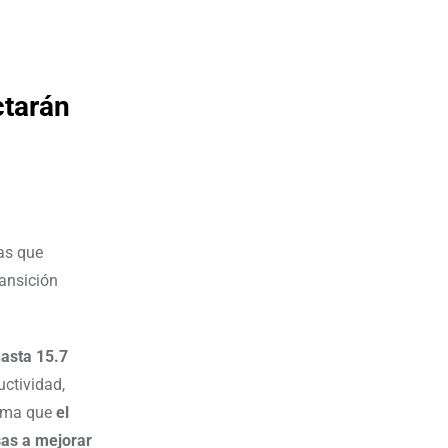
ctarán
as que
ansición
hasta 15.7
ctividad,
irma que
el
sas a mejorar