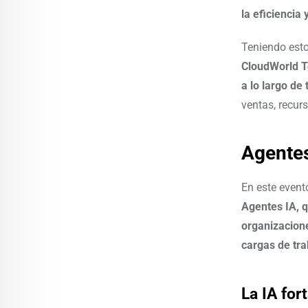
la eficiencia
Teniendo esto
CloudWorld T
a lo largo de
ventas, recur
Agentes
En este evento
Agentes IA, 
organizacione
cargas de tr
La IA for