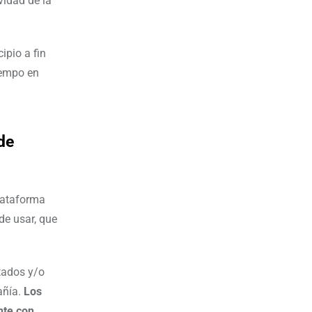
vidad de la
ipio a fin
iempo en
de
ataforma
de usar, que
tados y/o
añía.
Los
nte con