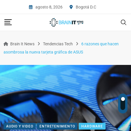
agosto 8, 2026
Bogotá D.C
Brain It News
Tendencias Tech
6 razones que hacen
asombrosa la nueva tarjeta gráfica de ASUS
AUDIO Y VIDEO
ENTRETENIMIENTO
HARDWARE