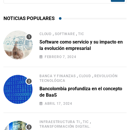
NOTICIAS POPULARES
,
,
CLOUD
SOFTWARE
TIC
Software como servicio y su impacto en
la evolución empresarial
FEBRERO 7, 2024
,
,
BANCA Y FINANZAS
CLOUD
REVOLUCIÓN
TECNOLÓGICA
Bancolombia profundiza en el concepto
de BaaS
ABRIL 17, 2024
,
,
INFRAESTRUCTURA TI
TIC
TRANSFORMACIÓN DIGITAL.