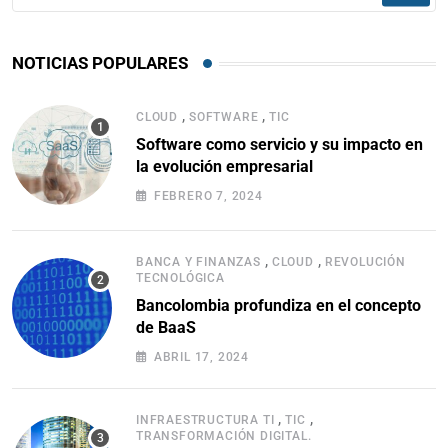
NOTICIAS POPULARES
,
,
CLOUD
SOFTWARE
TIC
Software como servicio y su impacto en
la evolución empresarial
FEBRERO 7, 2024
,
,
BANCA Y FINANZAS
CLOUD
REVOLUCIÓN
TECNOLÓGICA
Bancolombia profundiza en el concepto
de BaaS
ABRIL 17, 2024
,
,
INFRAESTRUCTURA TI
TIC
TRANSFORMACIÓN DIGITAL.