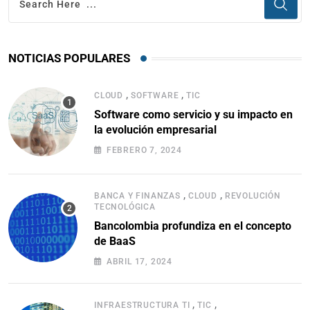
NOTICIAS POPULARES
,
,
CLOUD
SOFTWARE
TIC
Software como servicio y su impacto en
la evolución empresarial
FEBRERO 7, 2024
,
,
BANCA Y FINANZAS
CLOUD
REVOLUCIÓN
TECNOLÓGICA
Bancolombia profundiza en el concepto
de BaaS
ABRIL 17, 2024
,
,
INFRAESTRUCTURA TI
TIC