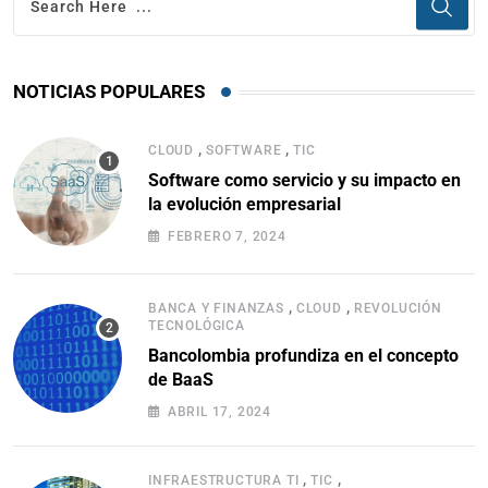
NOTICIAS POPULARES
,
,
CLOUD
SOFTWARE
TIC
Software como servicio y su impacto en
la evolución empresarial
FEBRERO 7, 2024
,
,
BANCA Y FINANZAS
CLOUD
REVOLUCIÓN
TECNOLÓGICA
Bancolombia profundiza en el concepto
de BaaS
ABRIL 17, 2024
,
,
INFRAESTRUCTURA TI
TIC