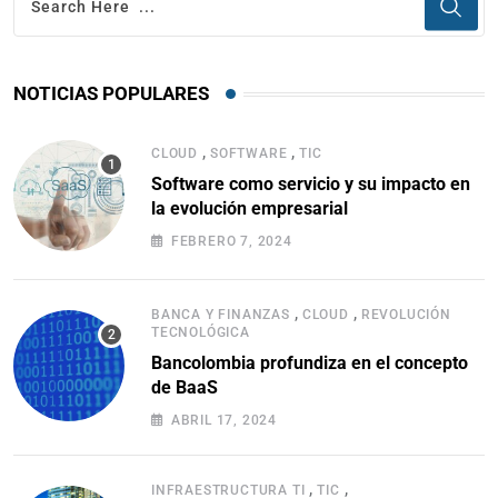
NOTICIAS POPULARES
,
,
CLOUD
SOFTWARE
TIC
Software como servicio y su impacto en
la evolución empresarial
FEBRERO 7, 2024
,
,
BANCA Y FINANZAS
CLOUD
REVOLUCIÓN
TECNOLÓGICA
Bancolombia profundiza en el concepto
de BaaS
ABRIL 17, 2024
,
,
INFRAESTRUCTURA TI
TIC