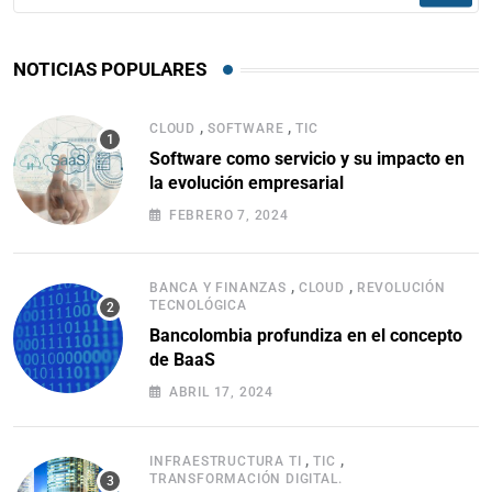
NOTICIAS POPULARES
,
,
CLOUD
SOFTWARE
TIC
Software como servicio y su impacto en
la evolución empresarial
FEBRERO 7, 2024
,
,
BANCA Y FINANZAS
CLOUD
REVOLUCIÓN
TECNOLÓGICA
Bancolombia profundiza en el concepto
de BaaS
ABRIL 17, 2024
,
,
INFRAESTRUCTURA TI
TIC
TRANSFORMACIÓN DIGITAL.