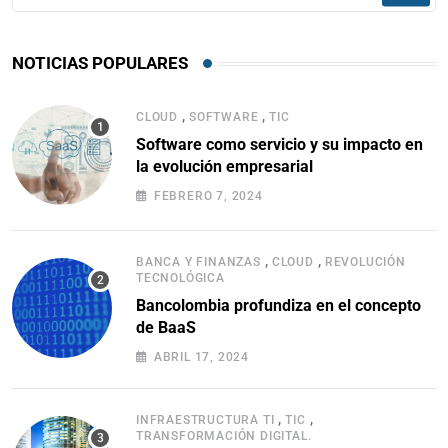
NOTICIAS POPULARES
,
,
CLOUD
SOFTWARE
TIC
Software como servicio y su impacto en
la evolución empresarial
FEBRERO 7, 2024
,
,
BANCA Y FINANZAS
CLOUD
REVOLUCIÓN
TECNOLÓGICA
Bancolombia profundiza en el concepto
de BaaS
ABRIL 17, 2024
,
,
INFRAESTRUCTURA TI
TIC
TRANSFORMACIÓN DIGITAL.