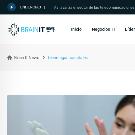
TENDENCIAS
Así avanza el sector de las telecomunicacione
Inicio
Negocios TI
Líder
Brain It News
tecnología hospitales