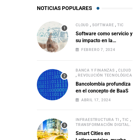
NOTICIAS POPULARES
,
,
CLOUD
SOFTWARE
TIC
Software como servicio y
su impacto en la
evolución empresarial
FEBRERO 7, 2024
,
BANCA Y FINANZAS
CLOUD
,
REVOLUCIÓN TECNOLÓGICA
Bancolombia profundiza
en el concepto de BaaS
ABRIL 17, 2024
,
,
INFRAESTRUCTURA TI
TIC
TRANSFORMACIÓN DIGITAL.
Smart Cities en