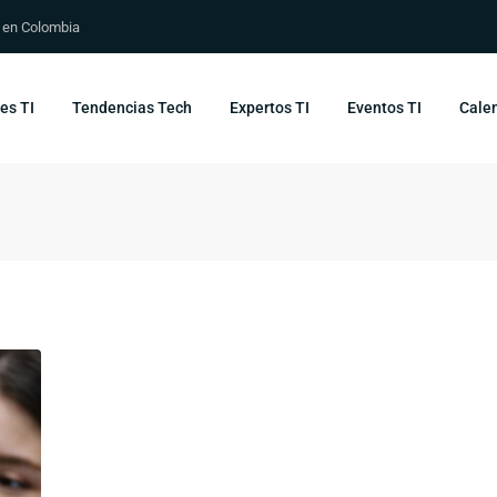
s en Colombia
es TI
Tendencias Tech
Expertos TI
Eventos TI
Calen