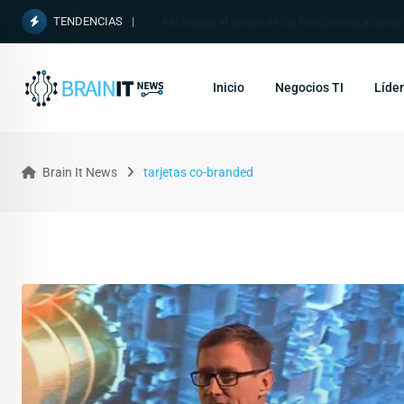
TENDENCIAS
Así avanza el sector de las telecomunicacione
Inicio
Negocios TI
Líder
Brain It News
tarjetas co-branded