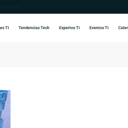
s en Colombia
es TI
Tendencias Tech
Expertos TI
Eventos TI
Calen