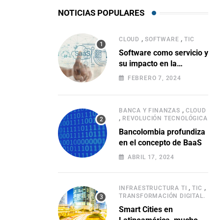
NOTICIAS POPULARES
,
,
CLOUD
SOFTWARE
TIC
Software como servicio y
su impacto en la
evolución empresarial
FEBRERO 7, 2024
,
BANCA Y FINANZAS
CLOUD
,
REVOLUCIÓN TECNOLÓGICA
Bancolombia profundiza
en el concepto de BaaS
ABRIL 17, 2024
,
,
INFRAESTRUCTURA TI
TIC
TRANSFORMACIÓN DIGITAL.
Smart Cities en