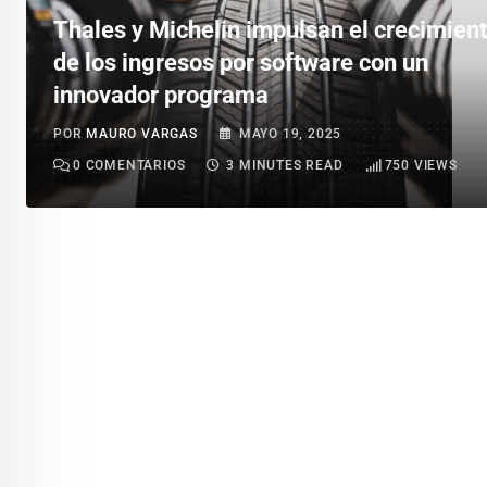
Thales y Michelin impulsan el crecimien
de los ingresos por software con un
innovador programa
POR
MAURO VARGAS
MAYO 19, 2025
0
COMENTARIOS
3 MINUTES READ
750
VIEWS