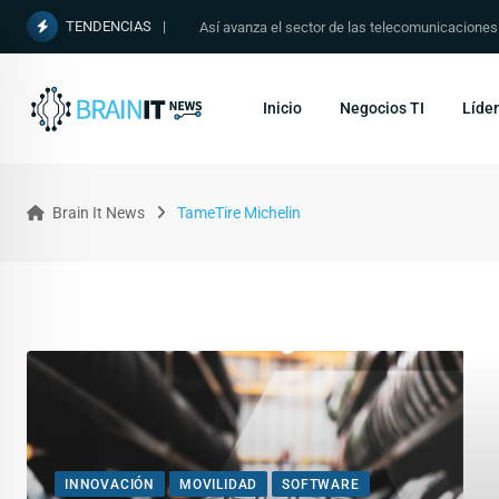
TENDENCIAS
Así avanza el sector de las telecomunicacione
Inicio
Negocios TI
Líder
Brain It News
TameTire Michelin
INNOVACIÓN
MOVILIDAD
SOFTWARE