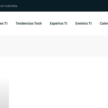
s en Colombia
es TI
Tendencias Tech
Expertos TI
Eventos TI
Calen