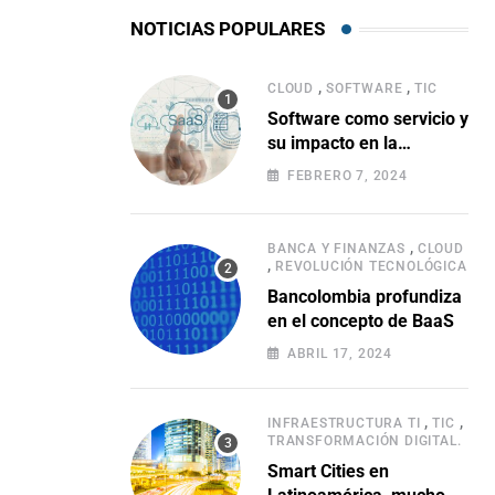
NOTICIAS POPULARES
,
,
CLOUD
SOFTWARE
TIC
Software como servicio y
su impacto en la
evolución empresarial
FEBRERO 7, 2024
,
BANCA Y FINANZAS
CLOUD
,
REVOLUCIÓN TECNOLÓGICA
Bancolombia profundiza
en el concepto de BaaS
ABRIL 17, 2024
,
,
INFRAESTRUCTURA TI
TIC
TRANSFORMACIÓN DIGITAL.
Smart Cities en