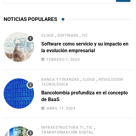
NOTICIAS POPULARES
,
,
CLOUD
SOFTWARE
TIC
Software como servicio y su impacto en
la evolución empresarial
FEBRERO 7, 2024
,
,
BANCA Y FINANZAS
CLOUD
REVOLUCIÓN
TECNOLÓGICA
Bancolombia profundiza en el concepto
de BaaS
ABRIL 17, 2024
,
,
INFRAESTRUCTURA TI
TIC
TRANSFORMACIÓN DIGITAL.