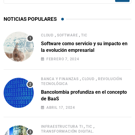
NOTICIAS POPULARES
,
,
CLOUD
SOFTWARE
TIC
Software como servicio y su impacto en
la evolución empresarial
FEBRERO 7, 2024
,
,
BANCA Y FINANZAS
CLOUD
REVOLUCIÓN
TECNOLÓGICA
Bancolombia profundiza en el concepto
de BaaS
ABRIL 17, 2024
,
,
INFRAESTRUCTURA TI
TIC
TRANSFORMACIÓN DIGITAL.