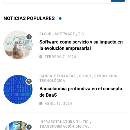
NOTICIAS POPULARES
,
,
CLOUD
SOFTWARE
TIC
Software como servicio y su impacto en
la evolución empresarial
FEBRERO 7, 2024
,
,
BANCA Y FINANZAS
CLOUD
REVOLUCIÓN
TECNOLÓGICA
Bancolombia profundiza en el concepto
de BaaS
ABRIL 17, 2024
,
,
INFRAESTRUCTURA TI
TIC
TRANSFORMACIÓN DIGITAL.