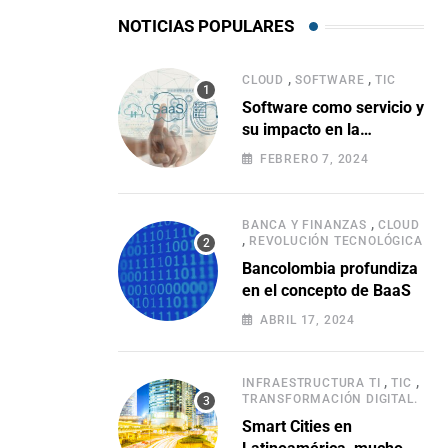
NOTICIAS POPULARES
,
,
CLOUD
SOFTWARE
TIC
Software como servicio y
su impacto en la
evolución empresarial
FEBRERO 7, 2024
,
BANCA Y FINANZAS
CLOUD
,
REVOLUCIÓN TECNOLÓGICA
Bancolombia profundiza
en el concepto de BaaS
ABRIL 17, 2024
,
,
INFRAESTRUCTURA TI
TIC
TRANSFORMACIÓN DIGITAL.
Smart Cities en