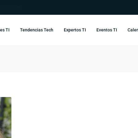
s en Colombia
es TI
Tendencias Tech
Expertos TI
Eventos TI
Calen