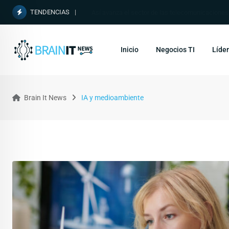
TENDENCIAS
Así avanza el sector de las telecomunicacione
Inicio
Negocios TI
Líder
Brain It News
IA y medioambiente