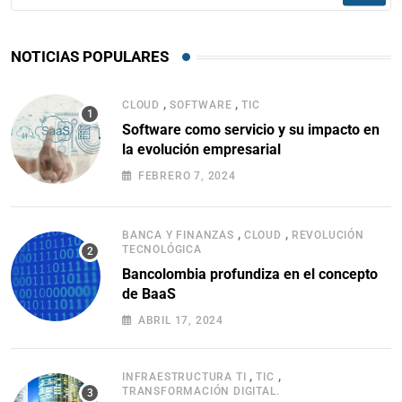
NOTICIAS POPULARES
,
,
CLOUD
SOFTWARE
TIC
Software como servicio y su impacto en
la evolución empresarial
FEBRERO 7, 2024
,
,
BANCA Y FINANZAS
CLOUD
REVOLUCIÓN
TECNOLÓGICA
Bancolombia profundiza en el concepto
de BaaS
ABRIL 17, 2024
,
,
INFRAESTRUCTURA TI
TIC
TRANSFORMACIÓN DIGITAL.