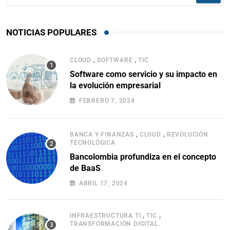
NOTICIAS POPULARES
,
,
CLOUD
SOFTWARE
TIC
Software como servicio y su impacto en
la evolución empresarial
FEBRERO 7, 2024
,
,
BANCA Y FINANZAS
CLOUD
REVOLUCIÓN
TECNOLÓGICA
Bancolombia profundiza en el concepto
de BaaS
ABRIL 17, 2024
,
,
INFRAESTRUCTURA TI
TIC
TRANSFORMACIÓN DIGITAL.