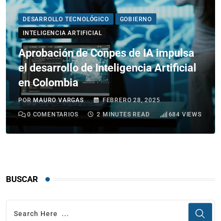
DESARROLLO TECNOLÓGICO
GOBIERNO
INTELIGENCIA ARTIFICIAL
Aprobación de Conpes de IA impulsa
el desarrollo de Inteligencia Artificial
en Colombia
POR
MAURO VARGAS
FEBRERO 28, 2025
0
COMENTARIOS
2 MINUTES READ
684
VIEWS
BUSCAR