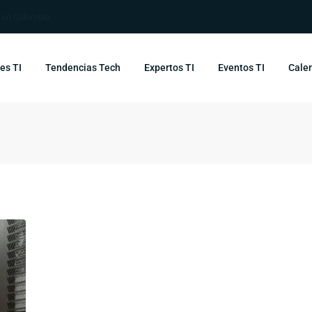
s en Colombia
es TI
Tendencias Tech
Expertos TI
Eventos TI
Calen