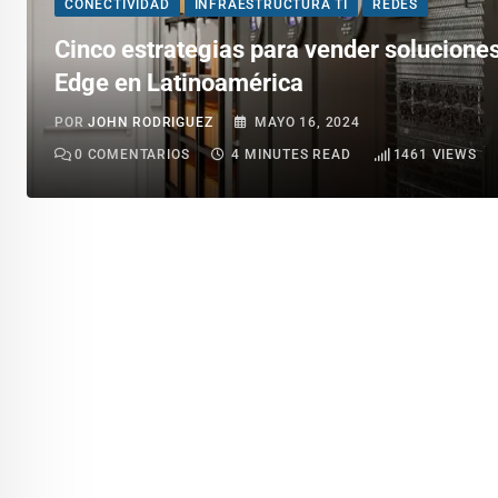
CONECTIVIDAD
INFRAESTRUCTURA TI
REDES
Cinco estrategias para vender solucione
Edge en Latinoamérica
POR
JOHN RODRIGUEZ
MAYO 16, 2024
0
COMENTARIOS
4 MINUTES READ
1461
VIEWS