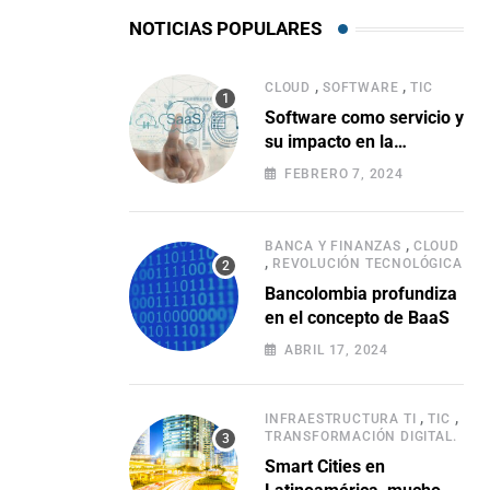
NOTICIAS POPULARES
,
,
CLOUD
SOFTWARE
TIC
Software como servicio y
su impacto en la
evolución empresarial
FEBRERO 7, 2024
,
BANCA Y FINANZAS
CLOUD
,
REVOLUCIÓN TECNOLÓGICA
Bancolombia profundiza
en el concepto de BaaS
ABRIL 17, 2024
,
,
INFRAESTRUCTURA TI
TIC
TRANSFORMACIÓN DIGITAL.
Smart Cities en