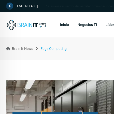
TENDENCIAS
Así avanza el sector de las telecomunicacione
Inicio
Negocios TI
Líder
Brain It News
Edge Computing