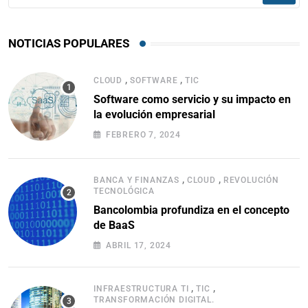
NOTICIAS POPULARES
,
,
CLOUD
SOFTWARE
TIC
Software como servicio y su impacto en
la evolución empresarial
FEBRERO 7, 2024
,
,
BANCA Y FINANZAS
CLOUD
REVOLUCIÓN
TECNOLÓGICA
Bancolombia profundiza en el concepto
de BaaS
ABRIL 17, 2024
,
,
INFRAESTRUCTURA TI
TIC
TRANSFORMACIÓN DIGITAL.