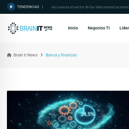
TENDENCIAS
Así avanza el sector de las telecomunicacione
Inicio
Negocios TI
Líder
Brain It News
Banca y finanzas