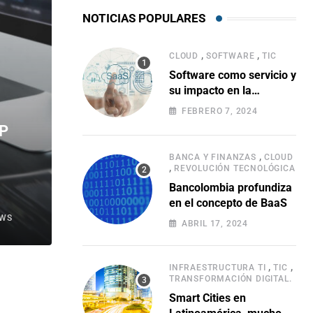
NOTICIAS POPULARES
,
,
CLOUD
SOFTWARE
TIC
Software como servicio y
su impacto en la
evolución empresarial
FEBRERO 7, 2024
AP
,
BANCA Y FINANZAS
CLOUD
,
REVOLUCIÓN TECNOLÓGICA
Bancolombia profundiza
en el concepto de BaaS
EWS
ABRIL 17, 2024
,
,
INFRAESTRUCTURA TI
TIC
TRANSFORMACIÓN DIGITAL.
Smart Cities en