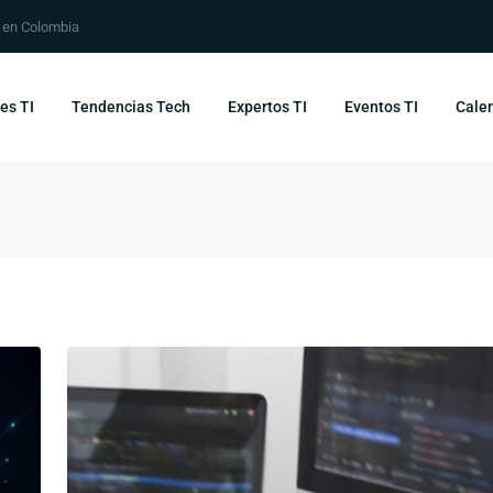
s en Colombia
es TI
Tendencias Tech
Expertos TI
Eventos TI
Calen